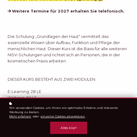
Weitere Termine für 2027 erhalten Sie telefonisch.
Die Schulung „Grundlagen der Haut“ vermittelt das
essenzielle Wissen über Aufbau, Funktion und Pflege der
menschlichen Haut. Dieser Kurs ist die Basis für alle weiteren
NISV-Schulungen und richtet sich an Personen, die in der
kosmetischen Praxis arbeiten.
DIESER KURS BESTEHT AUS ZWEI MODULEN:
E-Learning: 28 LE
Webinar: 50 LE
Wir verwenden Cookies, um Ihnen ein optimales Erlebnis und relevante
DIE SCHULUNG UMFASST 78 LERNEINHEITEN
Werbung zu bieten.
Mehr erfahren
oder
einzelne Cookies akzeptieren
.
Alles klar!
BEFREIUNG: