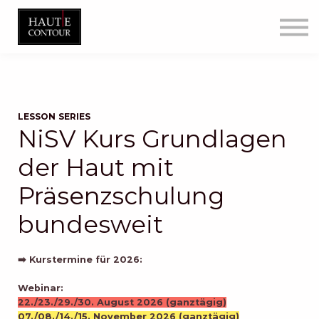
Sonderangebote
Kontakt
Registrieren
Sign in
Blog
LESSON SERIES
NiSV Kurs Grundlagen
der Haut mit
Präsenzschulung
bundesweit
➡️ Kurstermine für 2026:
Webinar:
22./23./29./30. August 2026 (ganztägig)
07./08./14./15. November 2026 (ganztägig)