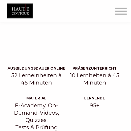
Sonderangebote
Kontakt
Registrieren
Sign in
Blog
AUSBILDUNGSDAUER ONLINE
PRÄSENZUNTERRICHT
52 Lerneinheiten à
10 Lernheiten à 45
45 Minuten
Minuten
MATERIAL
LERNENDE
E-Academy, On-
95+
Demand-Videos,
Quizzes,
Tests & Prüfung